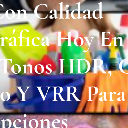
Con Calidad
áfica Hoy En 
Tonos HDR, C
o Y VRR Para
upciones