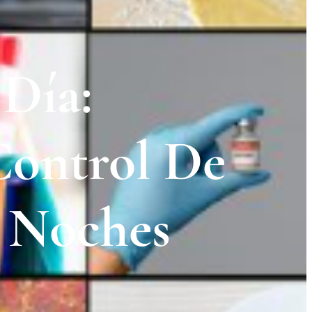
Día:
ontrol De
 Noches