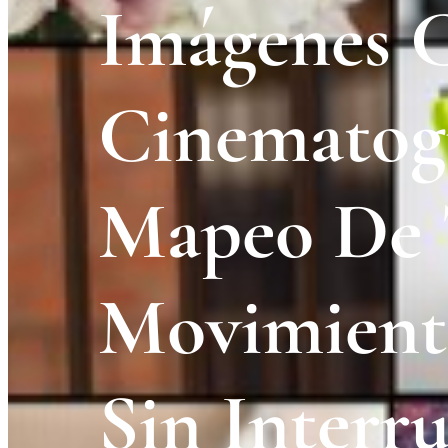
Imágenes 
Cinematogr
Mapeo De 
Movimient
Sin Interr