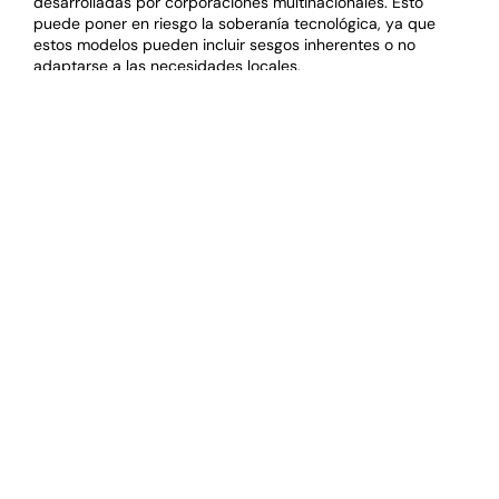
desarrolladas por corporaciones multinacionales. Esto
puede poner en riesgo la soberanía tecnológica, ya que
estos modelos pueden incluir sesgos inherentes o no
adaptarse a las necesidades locales.
Caso de estudio: Políticas de IA en
Europa
La Unión Europea ha comenzado a desarrollar políticas
para promover la soberanía en IA, buscando garantizar que
los modelos sean transparentes y que respeten los
derechos de los ciudadanos. Estas políticas son
fundamentales para fomentar un ecosistema de IA donde
los países europeos puedan competir a nivel global.
Desafíos actuales en la
soberanía de
supercomputación y IA