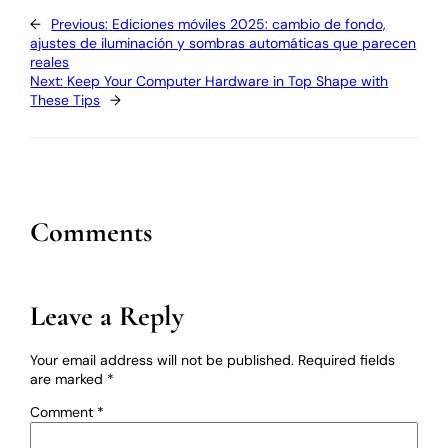
←
Previous:
Ediciones móviles 2025: cambio de fondo,
ajustes de iluminación y sombras automáticas que parecen
reales
Next:
Keep Your Computer Hardware in Top Shape with
These Tips
→
Comments
Leave a Reply
Your email address will not be published.
Required fields
are marked
*
Comment
*