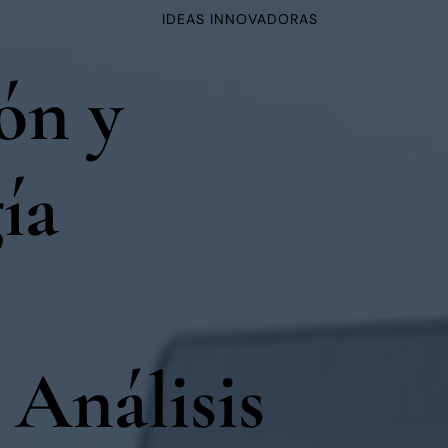
IDEAS INNOVADORAS
ón y
ía
 Análisis