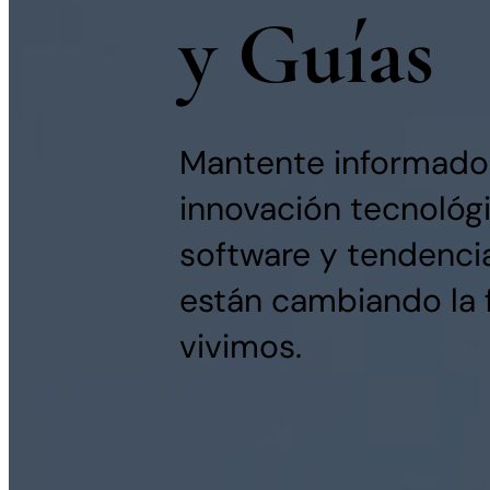
y Guías
Mantente informado 
innovación tecnológi
software y tendencia
están cambiando la 
vivimos.