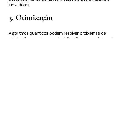
inovadores.
3. Otimização
Algoritmos quânticos podem resolver problemas de
otimização complexos em logística, finanças e design de
sistemas, que seriam impraticáveis para computadores
clássicos.
Impacto no Mundo
A computação quântica não é apenas uma curiosidade
científica; ela tem o potencial de transformar a sociedade.
Aqui estão algumas maneiras pelas quais podemos esperar
que isso aconteça:
Evolução da Indústria Tecnológica
As empresas estão investindo pesadamente em pesquisa e
desenvolvimento quântico. A chegada de computadores