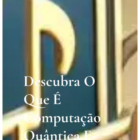
Descubra O
Que É
Computação
Quântica E