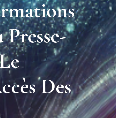
ormations
u Presse-
 Le
Accès Des