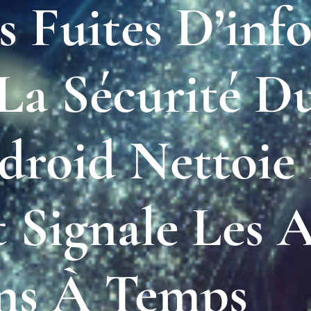
s Fuites D’inf
 La Sécurité D
droid Nettoie
t Signale Les 
ons À Temps