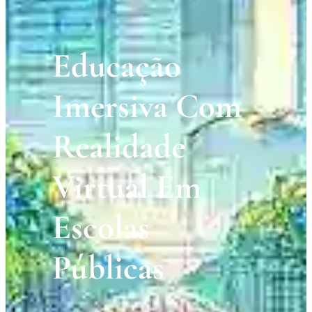
Educação
Imersiva Com
Realidade
Virtual Em
Escolas
Públicas