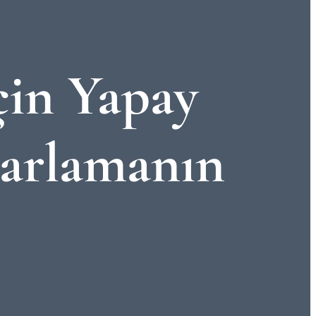
çin Yapay
zarlamanın